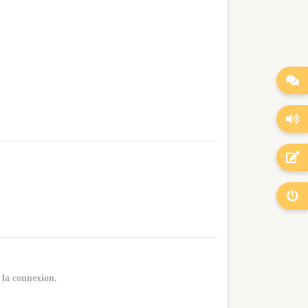




à la connexion
.