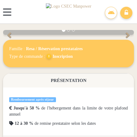
Panneau de gestion des cookies
2026 - Belambra
Précédent
Sui
Famille :
Resa
/
Réservation prestataires
Type de commande :
Inscription
PRÉSENTATION
Remboursement après séjour

Jusqu'à 50 %
de l'hébergement dans la limite de votre plafond
annuel

12 à 30 %
de remise prestataire selon les dates