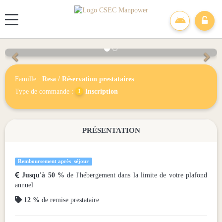
Panneau de gestion des cookies
2026 - Lagrange
Précédent
Sui
Famille :
Resa
/
Réservation prestataires
Type de commande :
Inscription
PRÉSENTATION
Remboursement après séjour

Jusqu'à 50 %
de l'hébergement dans la limite de votre plafond
annuel

12 %
de remise prestataire