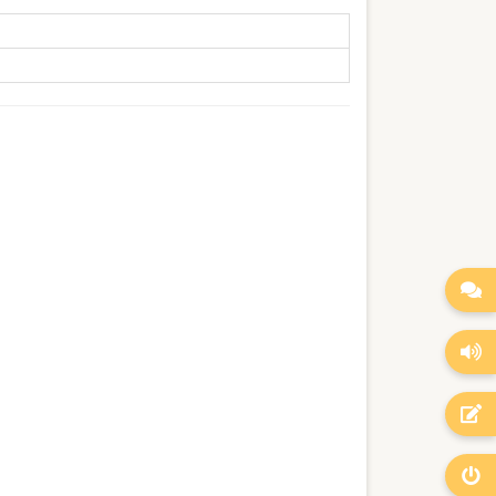



