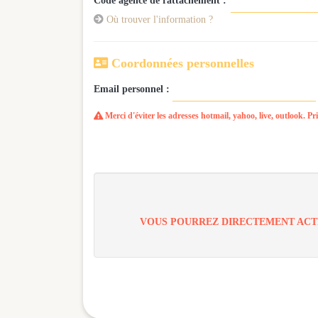
Code agence de rattachement :

Où trouver l'information ?

Coordonnées personnelles
Email personnel :
Merci d'éviter les adresses hotmail, yahoo, live, outlook. Pri

VOUS POURREZ DIRECTEMENT ACTI