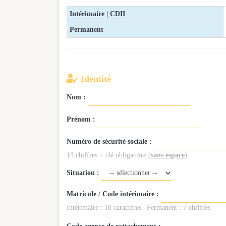
Intérimaire | CDII
Permanent

Identité
Nom :
Prénom :
Numéro de sécurité sociale :
13 chiffres + clé obligatoire
(
sans espace
)
Situation :
Matricule / Code intérimaire :
Intérimaire : 10 caractères | Permanent : 7 chiffres