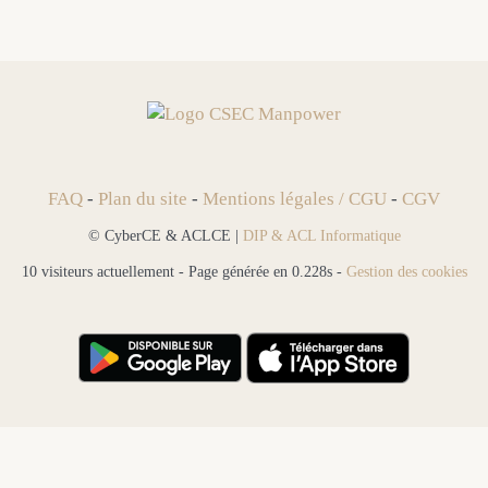
FAQ
-
Plan du site
-
Mentions légales / CGU
-
CGV
© CyberCE & ACLCE |
DIP & ACL Informatique
10 visiteurs actuellement - Page générée en 0.228s -
Gestion des cookies