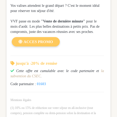
Vos valises attendent le grand départ ? C'est le moment idéal
pour réserver ton séjour d'été.
VVF passe en mode
"Vente de dernière minute"
pour le
mois d'août. Les plus belles destinations à petits prix. Pas de
compromis, juste des vacances réussies avec ses proches.

ACCES PROMO

jusqu'à -20% de remise

Cette offre est cumulable avec le code partenaire et
la
subvention du CSEC
.
Code partenaire :
01603
Mentions légales
(1) 10% ou 15% de réduction sur votre séjour en all-inclusive (tout
compris), pension complète ou demi-pension selon la destination et la