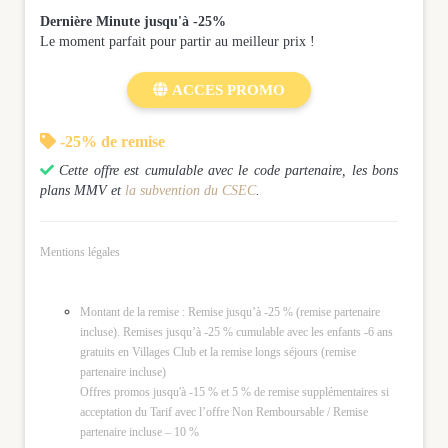
Dernière Minute jusqu'à -25%
Le moment parfait pour partir au meilleur prix !

ACCES PROMO

-25% de remise

Cette offre est cumulable avec le code partenaire, les bons
plans MMV et
la subvention du CSEC
.
Mentions légales
Montant de la remise : Remise jusqu’à -25 % (remise partenaire
incluse). Remises jusqu’à -25 % cumulable avec les enfants -6 ans
gratuits en Villages Club et la remise longs séjours (remise
partenaire incluse)
Offres promos jusqu'à -15 % et 5 % de remise supplémentaires si
acceptation du Tarif avec l’offre Non Remboursable / Remise
partenaire incluse – 10 %