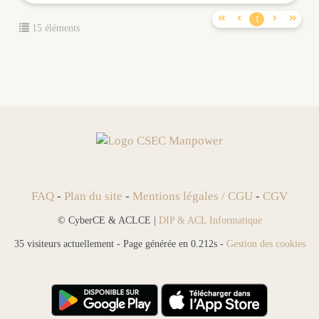




1
15 éléments
FAQ
-
Plan du site
-
Mentions légales / CGU
-
CGV
© CyberCE & ACLCE |
DIP & ACL Informatique
35 visiteurs actuellement - Page générée en 0.212s -
Gestion des cookies