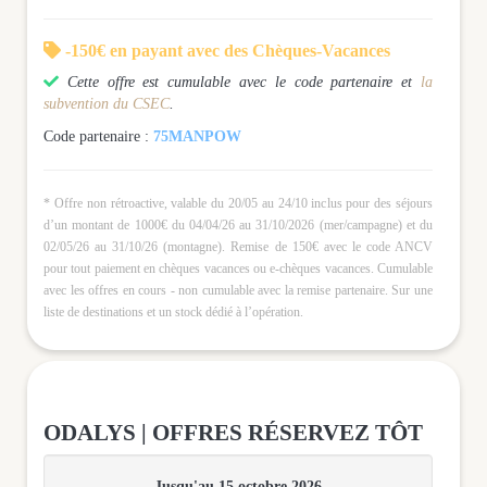

-150€ en payant avec des Chèques-Vacances

Cette offre est cumulable avec le code partenaire et
la
subvention du CSEC
.
Code partenaire :
75MANPOW
* Offre non rétroactive, valable du 20/05 au 24/10 inclus pour des séjours
d’un montant de 1000€ du 04/04/26 au 31/10/2026 (mer/campagne) et du
02/05/26 au 31/10/26 (montagne). Remise de 150€ avec le code ANCV
pour tout paiement en chèques vacances ou e-chèques vacances. Cumulable
avec les offres en cours - non cumulable avec la remise partenaire. Sur une
liste de destinations et un stock dédié à l’opération.
ODALYS | OFFRES RÉSERVEZ TÔT
Jusqu'au 15 octobre 2026