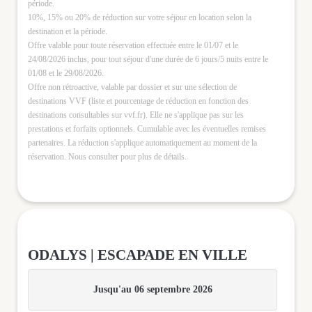
période.
10%, 15% ou 20% de réduction sur votre séjour en location selon la
destination et la période.
Offre valable pour toute réservation effectuée entre le 01/07 et le
24/08/2026 inclus, pour tout séjour d'une durée de 6 jours/5 nuits entre le
01/08 et le 29/08/2026.
Offre non rétroactive, valable par dossier et sur une sélection de
destinations VVF (liste et pourcentage de réduction en fonction des
destinations consultables sur vvf.fr). Elle ne s'applique pas sur les
prestations et forfaits optionnels. Cumulable avec les éventuelles remises
partenaires. La réduction s'applique automatiquement au moment de la
réservation. Nous consulter pour plus de détails.
ODALYS | ESCAPADE EN VILLE
Jusqu'au 06 septembre 2026