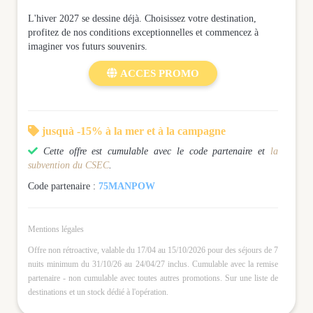
L'hiver 2027 se dessine déjà. Choisissez votre destination,
profitez de nos conditions exceptionnelles et commencez à
imaginer vos futurs souvenirs.

ACCES PROMO

jusquà -15% à la mer et à la campagne

Cette offre est cumulable avec le code partenaire et
la
subvention du CSEC
.
Code partenaire :
75MANPOW
Mentions légales
Offre non rétroactive, valable du 17/04 au 15/10/2026 pour des séjours de 7
nuits minimum du 31/10/26 au 24/04/27 inclus. Cumulable avec la remise
partenaire - non cumulable avec toutes autres promotions. Sur une liste de
destinations et un stock dédié à l'opération.