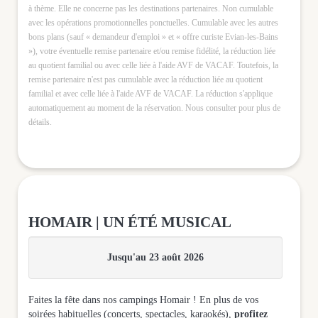
à thème. Elle ne concerne pas les destinations partenaires. Non cumulable
avec les opérations promotionnelles ponctuelles. Cumulable avec les autres
bons plans (sauf « demandeur d'emploi » et « offre curiste Evian-les-Bains
»), votre éventuelle remise partenaire et/ou remise fidélité, la réduction liée
au quotient familial ou avec celle liée à l'aide AVF de VACAF. Toutefois, la
remise partenaire n'est pas cumulable avec la réduction liée au quotient
familial et avec celle liée à l'aide AVF de VACAF. La réduction s'applique
automatiquement au moment de la réservation. Nous consulter pour plus de
détails.
HOMAIR | UN ÉTÉ MUSICAL
Jusqu'au 23 août 2026
Faites la fête dans nos campings Homair ! En plus de vos
soirées habituelles (concerts, spectacles, karaokés),
profitez