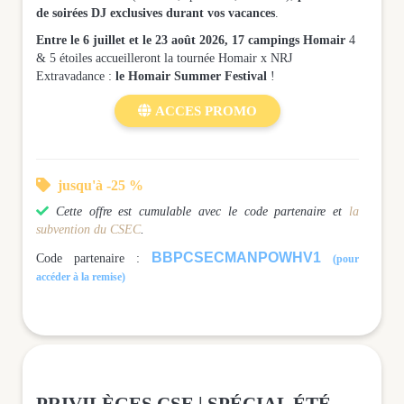
de soirées DJ exclusives durant vos vacances
.
Entre le 6 juillet et le 23 août 2026, 17 campings Homair
4
& 5 étoiles accueilleront la tournée Homair x NRJ
Extravadance :
le Homair Summer Festival
!

ACCES PROMO

jusqu'à -25 %

Cette offre est cumulable avec le code partenaire et
la
subvention du CSEC
.
BBPCSECMANPOWHV1
Code partenaire :
(pour
accéder à la remise)
PRIVILÈGES CSE | SPÉCIAL ÉTÉ