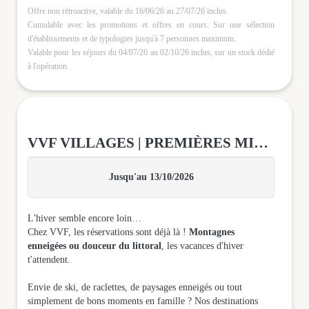
Offre non rétroactive, valable du 16/06/26 au 27/07/26 inclus.
Cumulable avec les promotions et offres en cours. Sur une sélection
d'établissements et de typologies jusqu'à 7 personnes maximum.
Valable pour les séjours du 04/07/26 au 02/10/26 inclus, sur un stock dédié
à l'opération.
VVF VILLAGES | PREMIÈRES MINUTES
Jusqu'au 13/10/2026
L'hiver semble encore loin…
Chez VVF, les réservations sont déjà là !
Montagnes
enneigées ou douceur du littoral
, les vacances d'hiver
t'attendent.
Envie de ski, de raclettes, de paysages enneigés ou tout
simplement de bons moments en famille ? Nos destinations