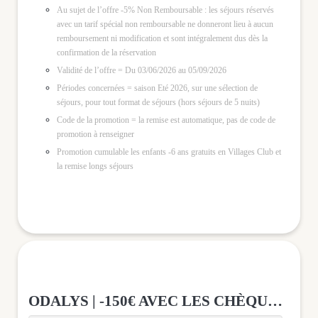
Au sujet de l’offre -5% Non Remboursable : les séjours réservés
avec un tarif spécial non remboursable ne donneront lieu à aucun
remboursement ni modification et sont intégralement dus dès la
confirmation de la réservation
Validité de l’offre = Du 03/06/2026 au 05/09/2026
Périodes concernées =
saison Eté 2026, sur une sélection de
séjours, pour tout format de séjours (hors séjours de 5 nuits)
Code de la promotion = la remise est automatique, pas de code de
promotion à renseigner
Promotion cumulable les enfants -6 ans gratuits en Villages Club et
la remise longs séjours
ODALYS | -150€ AVEC LES CHÈQUES VACANCES