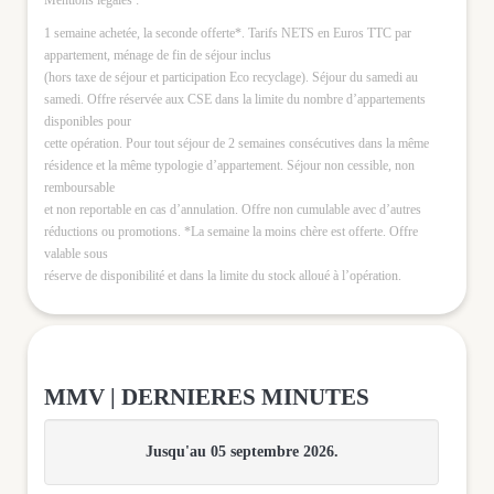
1 semaine achetée, la seconde offerte*. Tarifs NETS en Euros TTC par
appartement, ménage de fin de séjour inclus
(hors taxe de séjour et participation Eco recyclage). Séjour du samedi au
samedi. Offre réservée aux CSE dans la limite du nombre d’appartements
disponibles pour
cette opération. Pour tout séjour de 2 semaines consécutives dans la même
résidence et la même typologie d’appartement. Séjour non cessible, non
remboursable
et non reportable en cas d’annulation. Offre non cumulable avec d’autres
réductions ou promotions. *La semaine la moins chère est offerte. Offre
valable sous
réserve de disponibilité et dans la limite du stock alloué à l’opération.
MMV | DERNIERES MINUTES
Jusqu'au 05 septembre 2026.