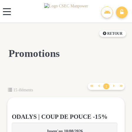
Panneau de gestion des cookies
RETOUR
Promotions




1
15 éléments
ODALYS | COUP DE POUCE -15%
Jusqu'au 10/08/2026