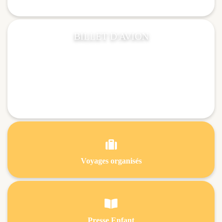
BILLET D'AVION

Voyages organisés

Presse Enfant