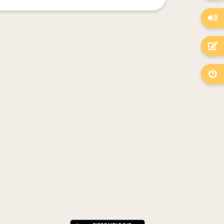


